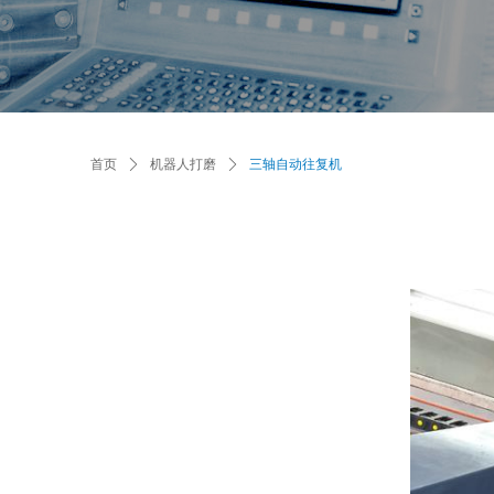
首页
ꄲ
机器人打磨
ꄲ
三轴自动往复机