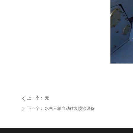
上一个：
无
ꄴ
下一个：
水帘三轴自动往复喷涂设备
ꄲ