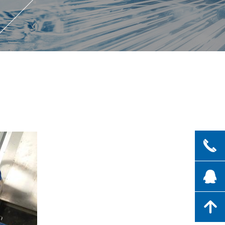
끅
뀩
녕