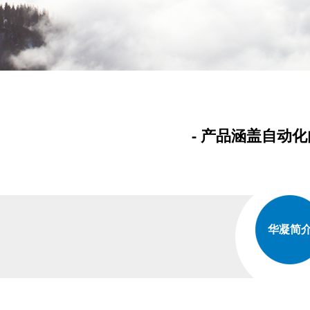
- 产品涵盖自动
华凝简